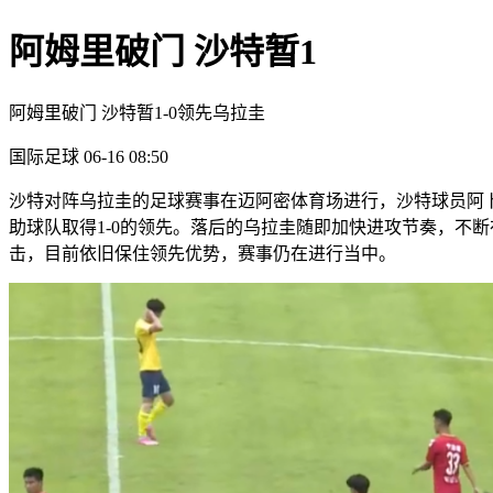
阿姆里破门 沙特暂1
阿姆里破门 沙特暂1-0领先乌拉圭
国际足球 06-16 08:50
沙特对阵乌拉圭的足球赛事在迈阿密体育场进行，沙特球员阿卜
助球队取得1-0的领先。落后的乌拉圭随即加快进攻节奏，不
击，目前依旧保住领先优势，赛事仍在进行当中。