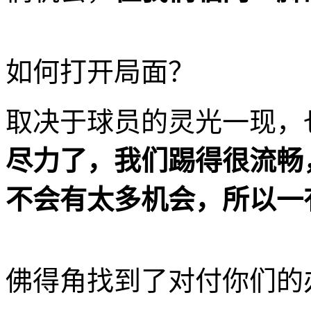
如何打开局面？
取决于球员的灵光一现，
尽力了，我们踢得很流畅
不会有太多机会，所以一
佛得角找到了对付你们的