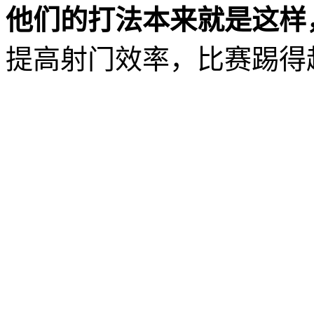
他们的打法本来就是这样
提高射门效率，比赛踢得