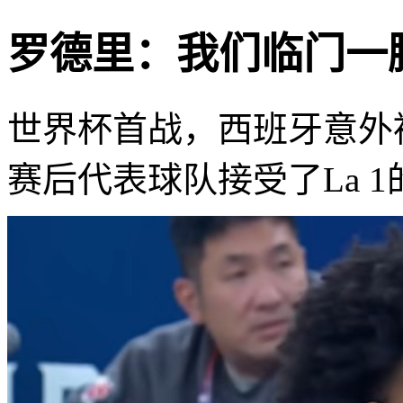
罗德里：我们临门一
世界杯首战，西班牙意外被
赛后代表球队接受了La 