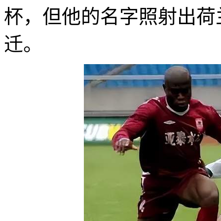
杯，但他的名字照射出荷
迁。