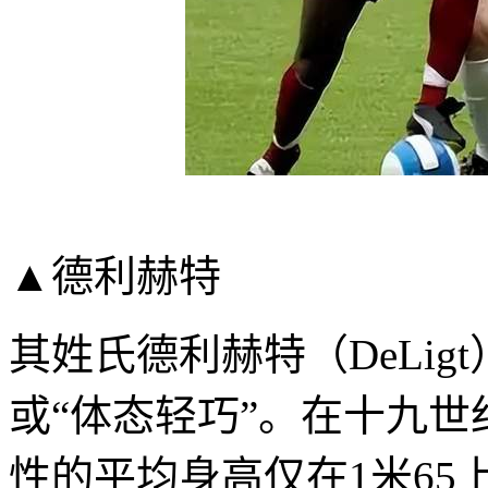
▲德利赫特
其姓氏德利赫特（DeLig
或“体态轻巧”。在十九
性的平均身高仅在1米65