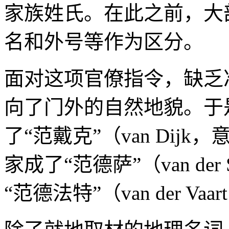
家族姓氏。在此之前，大
名和外号等作为区分。
面对这项官僚指令，缺乏
向了门外的自然地貌。于
了“范戴克”（van Di
家成了“范德萨”（van d
“范德法特”（van der 