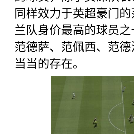
同样效力于英超豪门的
兰队身价最高的球员之
范德萨、范佩西、范德
当当的存在。