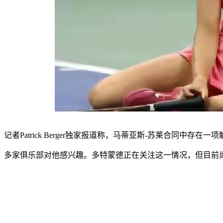
记者Patrick Berger独家报道称，马蒂亚斯-苏莱合同中存在
多家俱乐部对他感兴趣。多特蒙德正在关注这一情况，但目前